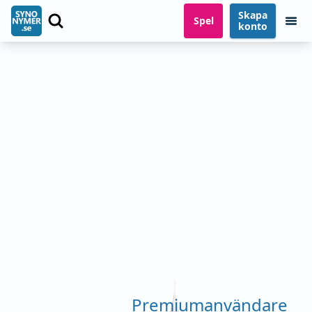
Skapa
Spel
konto
Premiumanvändare