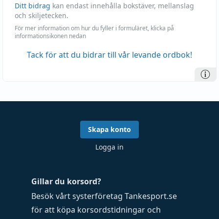
Ditt bidrag
kan endast innehålla bokstäver, mellanslag
och skiljetecken.
För mer information om hur du fyller i formuläret, klicka på
informationsikonen nedan
Tack för att du bidrar till vår levande ordbok!
Skapa konto
Logga in
Gillar du korsord?
Besök vårt systerföretag
Tankesport.se
för att köpa
korsordstidningar
och