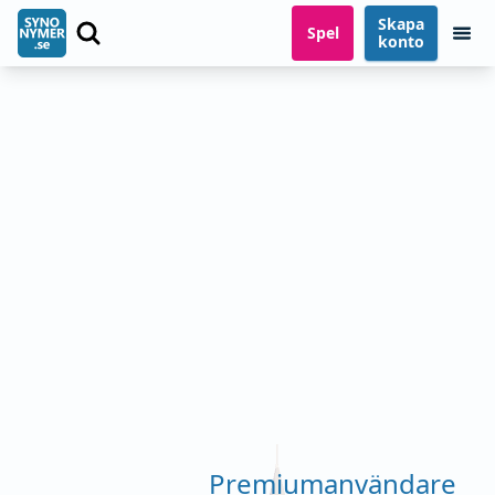
Skapa
Spel
konto
Premiumanvändare