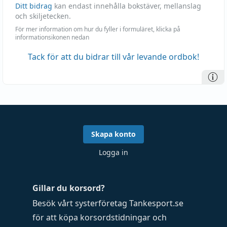
Ditt bidrag
kan endast innehålla bokstäver, mellanslag
och skiljetecken.
För mer information om hur du fyller i formuläret, klicka på
informationsikonen nedan
Tack för att du bidrar till vår levande ordbok!
Skapa konto
Logga in
Gillar du korsord?
Besök vårt systerföretag
Tankesport.se
för att köpa
korsordstidningar
och