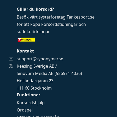
Gillar du korsord?
Besök vårt systerföretag
Tankesport.se
för att köpa
korsordstidningar
och
sudokutidningar
.
Kontakt
support@synonymer.se
Keesing Sverige AB /
Sinovum Media AB (556571-4036)
Holländargatan 23
111 60 Stockholm
Funktioner
Korsordshjälp
Ordspel