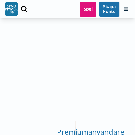
Skapa
Spel
konto
Premiumanvändare