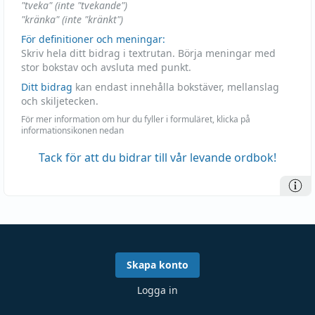
"tveka" (inte "tvekande")
"kränka" (inte "kränkt")
För definitioner och meningar:
Skriv hela ditt bidrag i textrutan. Börja meningar med
stor bokstav och avsluta med punkt.
Ditt bidrag
kan endast innehålla bokstäver, mellanslag
och skiljetecken.
För mer information om hur du fyller i formuläret, klicka på
informationsikonen nedan
Tack för att du bidrar till vår levande ordbok!
Skapa konto
Logga in