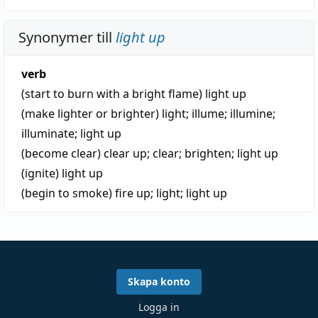
Synonymer till
light up
verb
(start to burn with a bright flame)
light up
(make lighter or brighter)
light
;
illume
;
illumine
;
illuminate
;
light up
(become clear)
clear up
;
clear
;
brighten
;
light up
(ignite)
light up
(begin to smoke)
fire up
;
light
;
light up
Skapa konto
Logga in