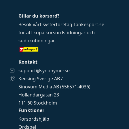
Gillar du korsord?
Besök vårt systerföretag
Tankesport.se
för att köpa
korsordstidningar
och
sudokutidningar
.
Kontakt
support@synonymer.se
Keesing Sverige AB /
Sinovum Media AB (556571-4036)
Holländargatan 23
111 60 Stockholm
Funktioner
Korsordshjälp
Ordspel