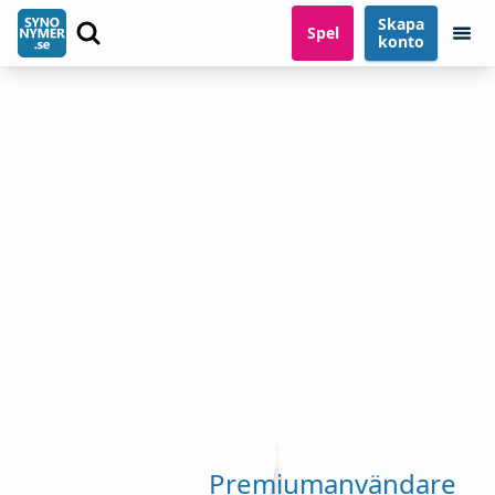
Skapa
Spel
konto
Premiumanvändare