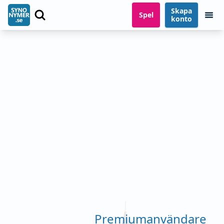
Skapa
Spel
konto
Premiumanvändare