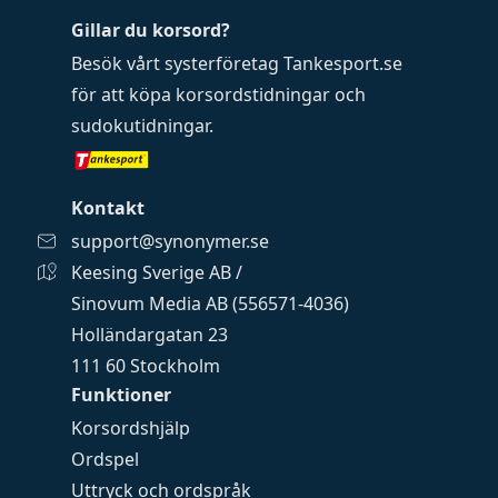
Gillar du korsord?
Besök vårt systerföretag
Tankesport.se
för att köpa
korsordstidningar
och
sudokutidningar
.
Kontakt
support@synonymer.se
Keesing Sverige AB /
Sinovum Media AB (556571-4036)
Holländargatan 23
111 60 Stockholm
Funktioner
Korsordshjälp
Ordspel
Uttryck och ordspråk