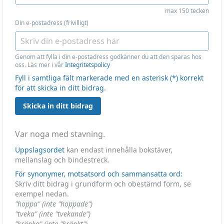
max 150 tecken
Din e-postadress (frivilligt)
Genom att fylla i din e-postadress godkänner du att den sparas hos
oss. Läs mer i vår
Integritetspolicy
Fyll i samtliga fält markerade med en asterisk (*) korrekt
för att skicka in ditt bidrag.
Skicka in ditt bidrag
Var noga med stavning.
Uppslagsordet
kan endast innehålla bokstäver,
mellanslag och bindestreck.
För synonymer, motsatsord och sammansatta ord:
Skriv ditt bidrag i grundform och obestämd form, se
exempel nedan.
"hoppa" (inte "hoppade")
"tveka" (inte "tvekande")
"kränka" (inte "kränkt")