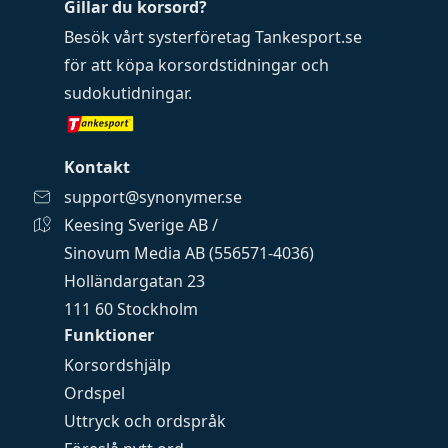
Gillar du korsord?
Besök vårt systerföretag
Tankesport.se
för att köpa
korsordstidningar
och
sudokutidningar
.
Kontakt
support@synonymer.se
Keesing Sverige AB /
Sinovum Media AB (556571-4036)
Holländargatan 23
111 60 Stockholm
Funktioner
Korsordshjälp
Ordspel
Uttryck och ordspråk