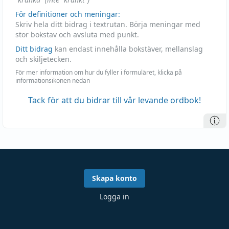
För definitioner och meningar:
Skriv hela ditt bidrag i textrutan. Börja meningar med
stor bokstav och avsluta med punkt.
Ditt bidrag
kan endast innehålla bokstäver, mellanslag
och skiljetecken.
För mer information om hur du fyller i formuläret, klicka på
informationsikonen nedan
Tack för att du bidrar till vår levande ordbok!
Skapa konto
Logga in