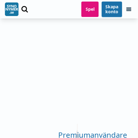
Skapa
Spel
konto
Premiumanvändare