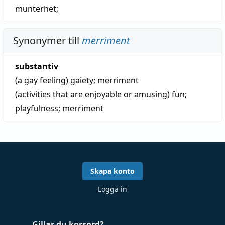
munterhet
;
Synonymer till
merriment
substantiv
(a gay feeling)
gaiety
;
merriment
(activities that are enjoyable or amusing)
fun
;
playfulness
;
merriment
Skapa konto
Logga in
Gillar du korsord?