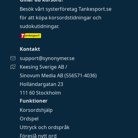
Besök vårt systerföretag
Tankesport.se
för att köpa
korsordstidningar
och
sudokutidningar
.
Kontakt
support@synonymer.se
Keesing Sverige AB /
Sinovum Media AB (556571-4036)
Holländargatan 23
111 60 Stockholm
Funktioner
Korsordshjälp
Ordspel
Uttryck och ordspråk
Föreslå nytt ord