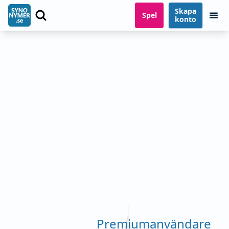
Skapa
Spel
konto
Premiumanvändare