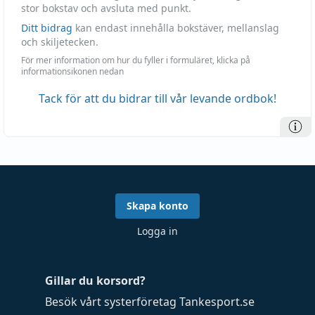
stor bokstav och avsluta med punkt.
Ditt bidrag
kan endast innehålla bokstäver, mellanslag
och skiljetecken.
För mer information om hur du fyller i formuläret, klicka på
informationsikonen nedan
Tack för att du bidrar till vår levande ordbok!
Skapa konto
Logga in
Gillar du korsord?
Besök vårt systerföretag
Tankesport.se