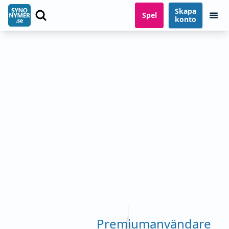
Skapa
Spel
konto
Premiumanvändare