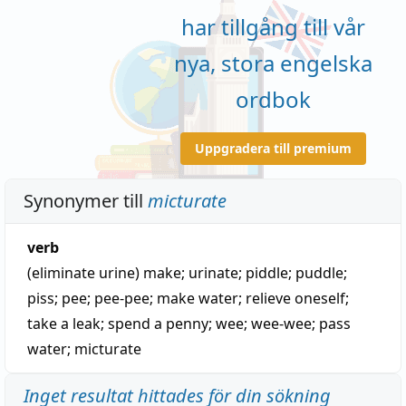
har tillgång till vår
nya, stora engelska
ordbok
Uppgradera till premium
Synonymer till
micturate
verb
(eliminate urine)
make
;
urinate
;
piddle
;
puddle
;
piss
;
pee
;
pee-pee
;
make water
;
relieve oneself
;
take a leak
;
spend a penny
;
wee
;
wee-wee
;
pass
water
;
micturate
Inget resultat hittades för din sökning