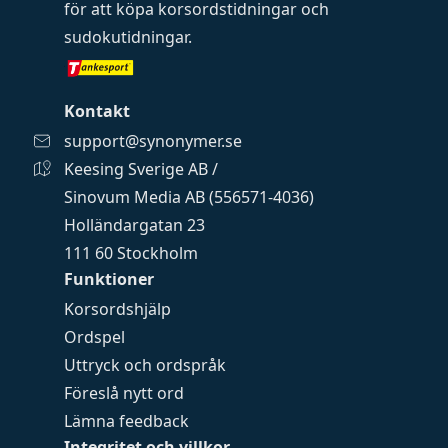
för att köpa
korsordstidningar
och
sudokutidningar
.
Kontakt
support@synonymer.se
Keesing Sverige AB /
Sinovum Media AB (556571-4036)
Holländargatan 23
111 60 Stockholm
Funktioner
Korsordshjälp
Ordspel
Uttryck och ordspråk
Föreslå nytt ord
Lämna feedback
Integritet och villkor