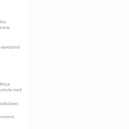
lla
treck.
h obestämd
 Börja
avsluta med
bokstäver,
ormuläret,