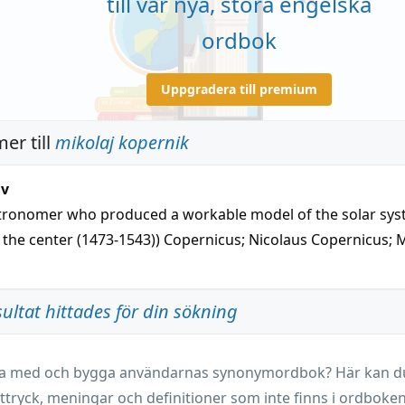
till vår nya, stora engelska
ordbok
Uppgradera till premium
er till
mikolaj kopernik
iv
stronomer who produced a workable model of the solar sys
 the center (1473-1543))
Copernicus
;
Nicolaus Copernicus
;
M
sultat hittades för din sökning
ara med och bygga användarnas synonymordbok? Här kan du 
ttryck, meningar och definitioner som inte finns i ordboken