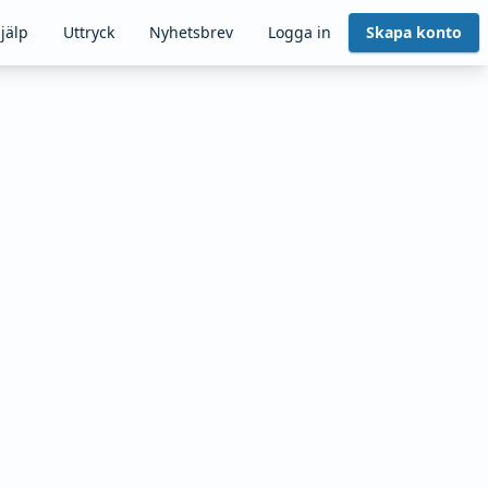
jälp
Uttryck
Nyhetsbrev
Logga in
Skapa konto