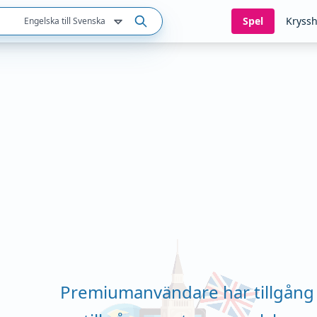
Spel
Kryssh
Engelska till Svenska
Premiumanvändare har tillgång