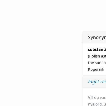
Synonym
substant
(Polish a
the sun in
Kopernik
Inget re
Vill du v
nya ord, u