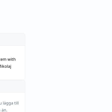
tem with
ikolaj
lägga till
 än.