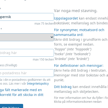
*
Var noga med stavning.
Uppslagsordet
kan endast innehå
bokstäver, mellanslag och bindes
max 75 tecken
*
För synonymer, motsatsord och
sammansatta ord:
Skriv ditt bidrag i grundform oc
form, se exempel nedan.
"hoppa" (inte "hoppade")
"tveka" (inte "tvekande")
"kränka" (inte "kränkt")
max 150 tecken
ss (frivilligt)
För definitioner och meningar:
Skriv hela ditt bidrag i textrutan.
meningar med stor bokstav och 
la i din e-postadress godkänner du att
punkt.
s oss. Läs mer i vår
Integritetspolicy
Ditt bidrag
kan endast innehålla 
liga fält markerade med en
mellanslag och skiljetecken.
 korrekt för att skicka in ditt
För mer information om hur du fyller i f
klicka på informationsikonen nedan