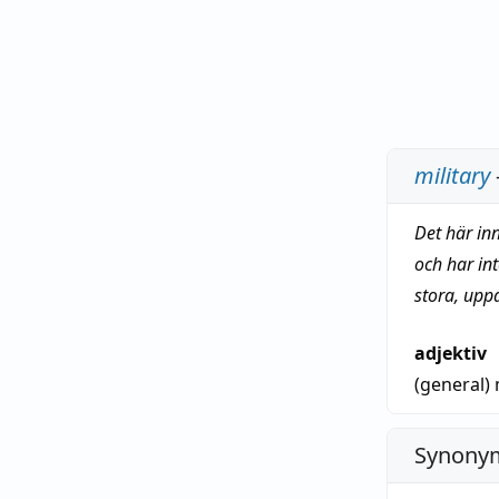
military
Det här in
och har in
stora, upp
adjektiv
(general)
Synonym