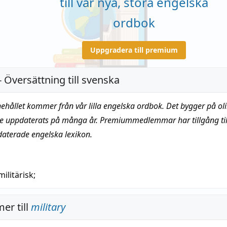
till vår nya, stora engelska
ordbok
Uppgradera till premium
- Översättning till svenska
nehållet kommer från vår lilla engelska ordbok. Det bygger på oli
te uppdaterats på många år. Premiummedlemmar har tillgång till
daterade engelska lexikon.
militärisk
;
er till
military