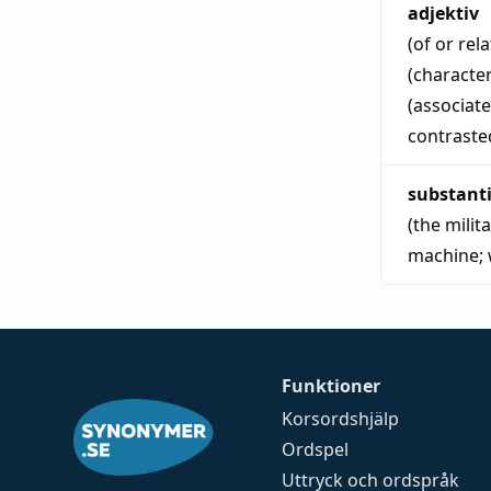
adjektiv
(of or rel
(character
(associat
contrasted
substant
(the milit
machine
;
Funktioner
Korsordshjälp
Ordspel
Uttryck och ordspråk