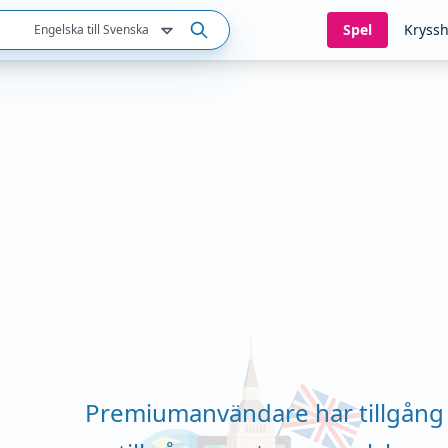
Spel
Kryssh
Engelska till Svenska
Premiumanvändare har tillgång