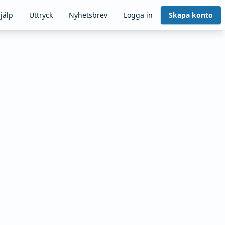
jälp
Uttryck
Nyhetsbrev
Logga in
Skapa konto