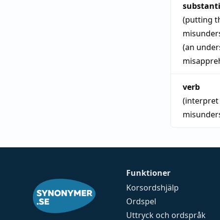
substant
(putting 
misunder
(an under
misappre
verb
(interpre
misunder
Funktioner
Korsordshjälp
Ordspel
Uttryck och ordspråk