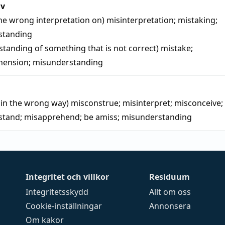
iv
the wrong interpretation on)
misinterpretation
;
mistaking
;
standing
standing of something that is not correct)
mistake
;
hension
;
misunderstanding
t in the wrong way)
misconstrue
;
misinterpret
;
misconceive
;
stand
;
misapprehend
;
be amiss
;
misunderstanding
Integritet och villkor
Residuum
Integritetsskydd
Allt om oss
Cookie-inställningar
Annonsera
Om kakor