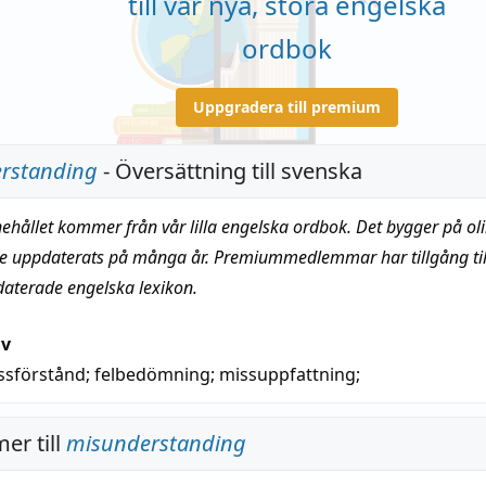
till vår nya, stora engelska
ordbok
Uppgradera till premium
rstanding
- Översättning till svenska
nehållet kommer från vår lilla engelska ordbok. Det bygger på oli
te uppdaterats på många år. Premiummedlemmar har tillgång till
daterade engelska lexikon.
iv
ssförstånd
;
felbedömning
;
missuppfattning
;
er till
misunderstanding