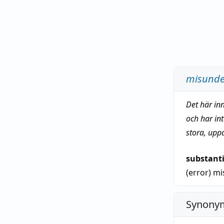
misunde
Det här in
och har in
stora, upp
substant
(error)
mi
Synonym