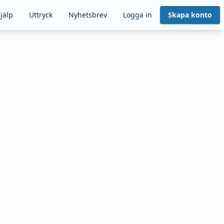
jälp
Uttryck
Nyhetsbrev
Logga in
Skapa konto