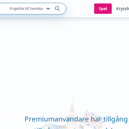
Spel
Kryssh
Engelska till Svenska
Premiumanvändare har tillgång