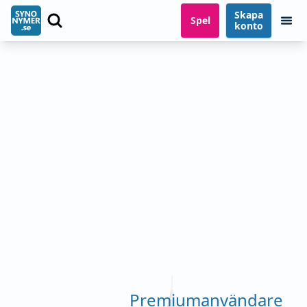
Skapa
Spel
konto
Premiumanvändare