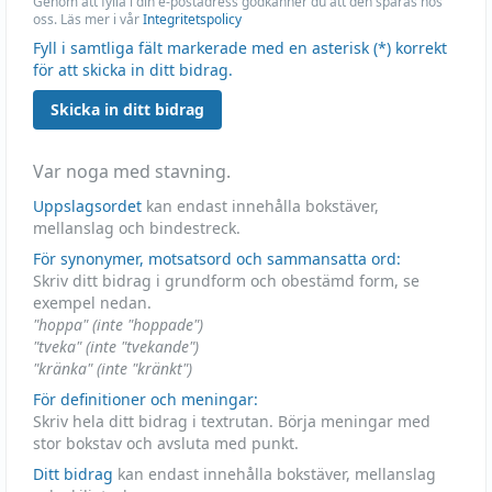
Genom att fylla i din e-postadress godkänner du att den sparas hos
oss. Läs mer i vår
Integritetspolicy
Fyll i samtliga fält markerade med en asterisk (*) korrekt
för att skicka in ditt bidrag.
Skicka in ditt bidrag
Var noga med stavning.
Uppslagsordet
kan endast innehålla bokstäver,
mellanslag och bindestreck.
För synonymer, motsatsord och sammansatta ord:
Skriv ditt bidrag i grundform och obestämd form, se
exempel nedan.
"hoppa" (inte "hoppade")
"tveka" (inte "tvekande")
"kränka" (inte "kränkt")
För definitioner och meningar:
Skriv hela ditt bidrag i textrutan. Börja meningar med
stor bokstav och avsluta med punkt.
Ditt bidrag
kan endast innehålla bokstäver, mellanslag