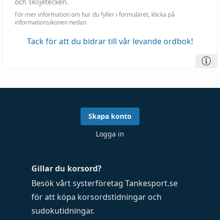
och skiljetecken.
För mer information om hur du fyller i formuläret, klicka på
informationsikonen nedan
Tack för att du bidrar till vår levande ordbok!
Skapa konto
Logga in
Gillar du korsord?
Besök vårt systerföretag
Tankesport.se
för att köpa
korsordstidningar
och
sudokutidningar
.