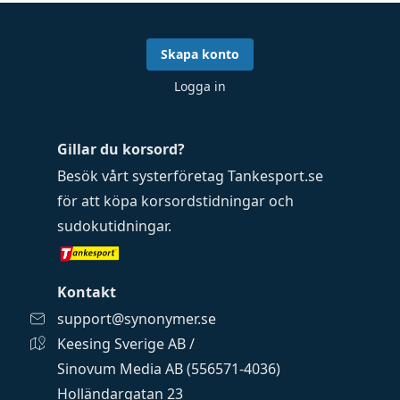
Skapa konto
Logga in
Gillar du korsord?
Besök vårt systerföretag
Tankesport.se
för att köpa
korsordstidningar
och
sudokutidningar
.
Kontakt
support@synonymer.se
Keesing Sverige AB /
Sinovum Media AB (556571-4036)
Holländargatan 23