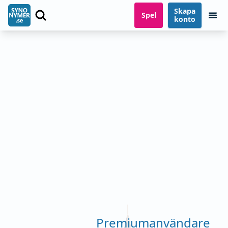
Skapa
Spel
konto
Premiumanvändare