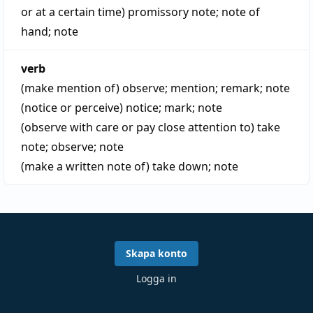
or at a certain time)
promissory note
;
note of
hand
;
note
verb
(make mention of)
observe
;
mention
;
remark
;
note
(notice or perceive)
notice
;
mark
;
note
(observe with care or pay close attention to)
take
note
;
observe
;
note
(make a written note of)
take down
;
note
Skapa konto
Logga in