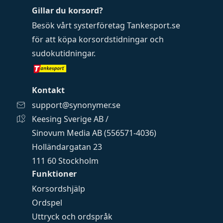
Gillar du korsord?
Besök vårt systerföretag
Tankesport.se
för att köpa
korsordstidningar
och
sudokutidningar
.
Kontakt
support@synonymer.se
Keesing Sverige AB /
Sinovum Media AB (556571-4036)
Holländargatan 23
111 60 Stockholm
Funktioner
Korsordshjälp
Ordspel
Uttryck och ordspråk