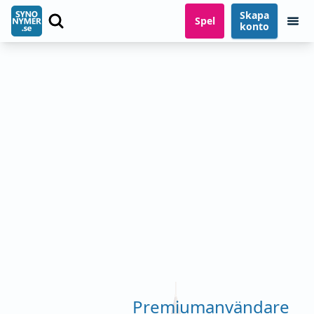
Skapa
Spel
konto
Premiumanvändare