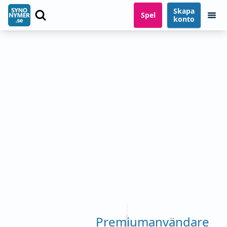
Skapa
Spel
konto
Premiumanvändare