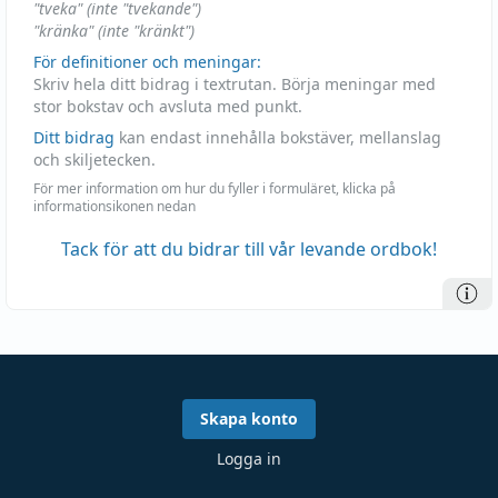
"tveka" (inte "tvekande")
"kränka" (inte "kränkt")
För definitioner och meningar:
Skriv hela ditt bidrag i textrutan. Börja meningar med
stor bokstav och avsluta med punkt.
Ditt bidrag
kan endast innehålla bokstäver, mellanslag
och skiljetecken.
För mer information om hur du fyller i formuläret, klicka på
informationsikonen nedan
Tack för att du bidrar till vår levande ordbok!
Skapa konto
Logga in