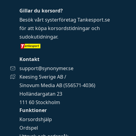
Gillar du korsord?
Besök vårt systerföretag
Tankesport.se
för att köpa
korsordstidningar
och
sudokutidningar
.
Kontakt
support@synonymer.se
Keesing Sverige AB /
Sinovum Media AB (556571-4036)
Holländargatan 23
111 60 Stockholm
Funktioner
Korsordshjälp
Ordspel