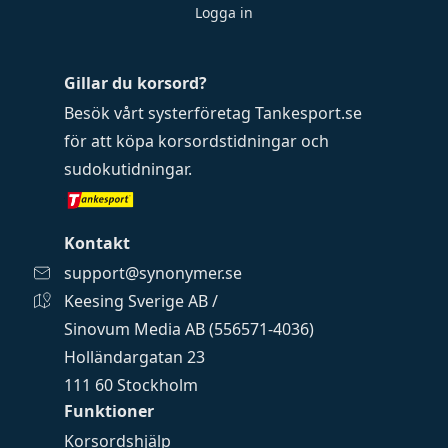
Logga in
Gillar du korsord?
Besök vårt systerföretag
Tankesport.se
för att köpa
korsordstidningar
och
sudokutidningar
.
Kontakt
support@synonymer.se
Keesing Sverige AB /
Sinovum Media AB (556571-4036)
Holländargatan 23
111 60 Stockholm
Funktioner
Korsordshjälp