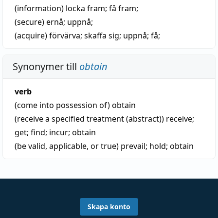
(information)
locka fram
;
få fram
;
(secure)
ernå
;
uppnå
;
(acquire)
förvärva
;
skaffa sig
;
uppnå
;
få
;
Synonymer till
obtain
verb
(come into possession of)
obtain
(receive a specified treatment (abstract))
receive
;
get
;
find
;
incur
;
obtain
(be valid, applicable, or true)
prevail
;
hold
;
obtain
Skapa konto