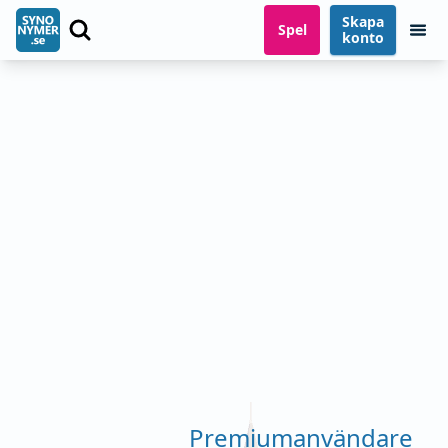
Skapa
Spel
konto
Premiumanvändare