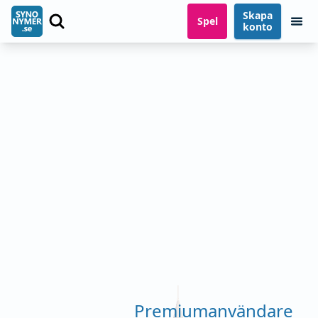
Skapa
Spel
konto
Premiumanvändare