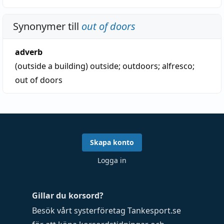
Synonymer till
out of doors
adverb
(outside a building)
outside
;
outdoors
;
alfresco
;
out of doors
Skapa konto
Logga in
Gillar du korsord?
Besök vårt systerföretag
Tankesport.se