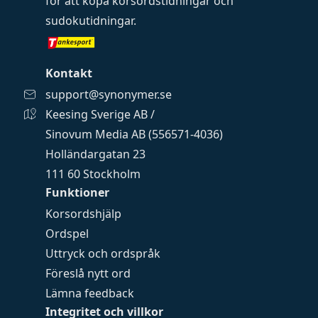
för att köpa
korsordstidningar
och
sudokutidningar
.
Kontakt
support@synonymer.se
Keesing Sverige AB /
Sinovum Media AB (556571-4036)
Holländargatan 23
111 60 Stockholm
Funktioner
Korsordshjälp
Ordspel
Uttryck och ordspråk
Föreslå nytt ord
Lämna feedback
Integritet och villkor