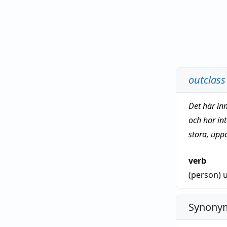
outclass
Det här in
och har in
stora, upp
verb
(person)
u
Synonym