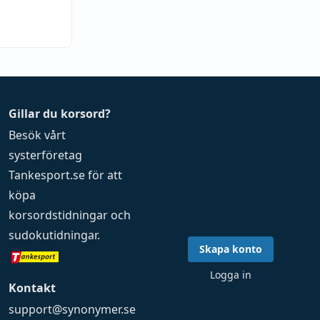
Gillar du korsord?
Besök vårt
systerföretag
Tankesport.se
för att
köpa
korsordstidningar
och
sudokutidningar
.
Skapa konto
Logga in
Kontakt
support@synonymer.se