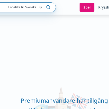
Spel
Kryssh
Engelska till Svenska
Premiumanvändare har tillgång