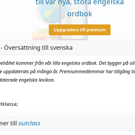
till vår nya, stora engelska
ordbok
Uppgradera till premium
- Översättning till svenska
nehållet kommer från vår lilla engelska ordbok. Det bygger på oli
te uppdaterats på många år. Premiummedlemmar har tillgång till
daterade engelska lexikon.
tklassa
;
er till
outclass