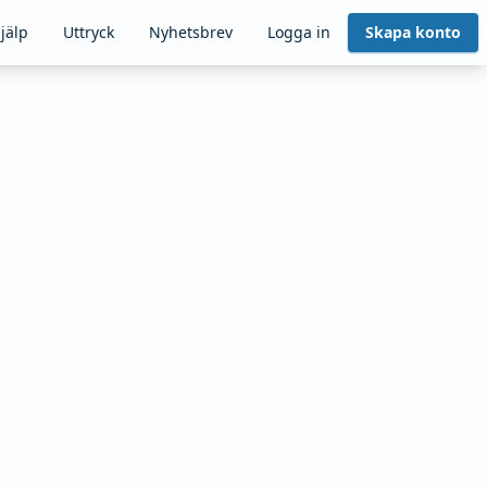
jälp
Uttryck
Nyhetsbrev
Logga in
Skapa konto