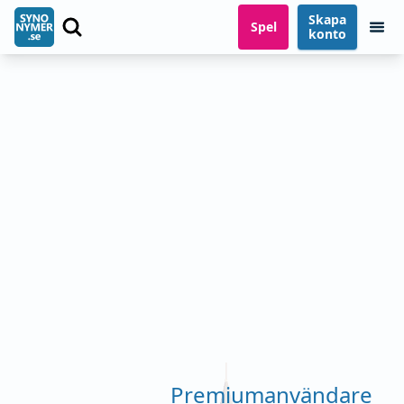
Skapa
Spel
konto
Premiumanvändare