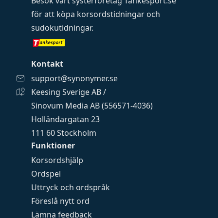
Besök vårt systerföretag
Tankesport.se
för att köpa
korsordstidningar
och
sudokutidningar
.
Kontakt
support@synonymer.se
Keesing Sverige AB /
Sinovum Media AB (556571-4036)
Holländargatan 23
111 60 Stockholm
Funktioner
Korsordshjälp
Ordspel
Uttryck och ordspråk
Föreslå nytt ord
Lämna feedback