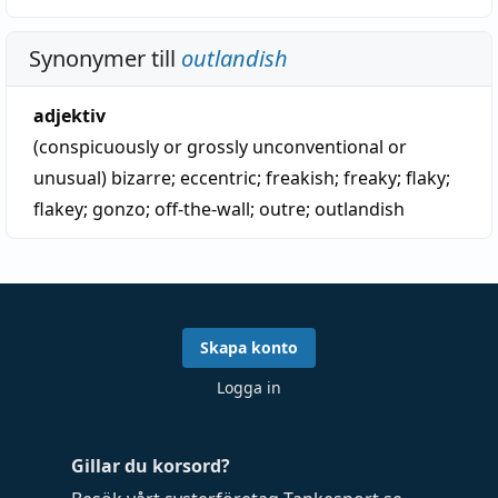
Synonymer till
outlandish
adjektiv
(conspicuously or grossly unconventional or
unusual)
bizarre
;
eccentric
;
freakish
;
freaky
;
flaky
;
flakey
;
gonzo
;
off-the-wall
;
outre
;
outlandish
Skapa konto
Logga in
Gillar du korsord?