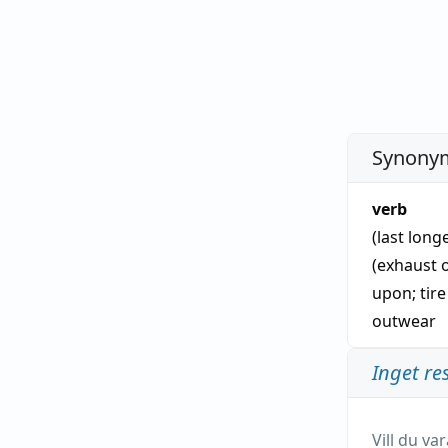
Synonym
verb
(last long
(exhaust o
upon
;
tire
outwear
Inget re
Vill du v