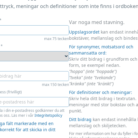
ttryck, meningar och definitioner som inte finns i ordboken
*
Var noga med stavning.
Uppslagsordet
kan endast innehå
bokstäver, mellanslag och bindes
max 75 tecken
*
För synonymer, motsatsord och
sammansatta ord:
Skriv ditt bidrag i grundform oc
form, se exempel nedan.
"hoppa" (inte "hoppade")
"tveka" (inte "tvekande")
"kränka" (inte "kränkt")
max 150 tecken
ss (frivilligt)
För definitioner och meningar:
Skriv hela ditt bidrag i textrutan.
meningar med stor bokstav och 
la i din e-postadress godkänner du att
punkt.
s oss. Läs mer i vår
Integritetspolicy
Ditt bidrag
kan endast innehålla 
liga fält markerade med en
mellanslag och skiljetecken.
 korrekt för att skicka in ditt
För mer information om hur du fyller i f