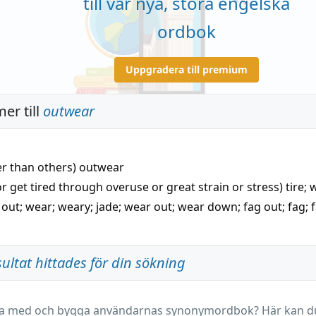
till vår nya, stora engelska
ordbok
Uppgradera till premium
er till
outwear
er than others)
outwear
r get tired through overuse or great strain or stress)
tire
;
 out
;
wear
;
weary
;
jade
;
wear out
;
wear down
;
fag out
;
fag
;
sultat hittades för din sökning
ara med och bygga användarnas synonymordbok? Här kan du 