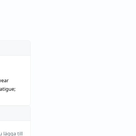
wear
fatigue
;
lägga till