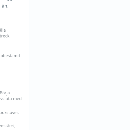
 än.
lla
treck.
h obestämd
 Börja
avsluta med
bokstäver,
ormuläret,