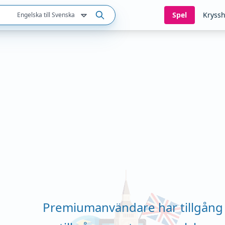
Spel
Kryssh
Engelska till Svenska
Premiumanvändare har tillgång