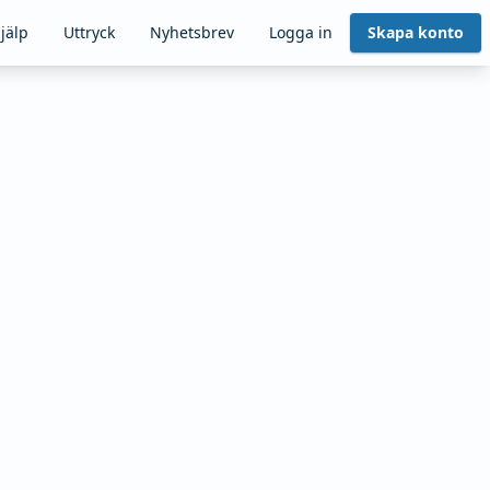
jälp
Uttryck
Nyhetsbrev
Logga in
Skapa konto