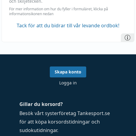
och skiljetecken.
För mer information om hur du fyller i formuläret, klicka på
informationsikonen nedan
Tack för att du bidrar till vår levande ordbok!
Skapa konto
Logga in
Gillar du korsord?
Besök vårt systerföretag
Tankesport.se
för att köpa
korsordstidningar
och
sudokutidningar
.