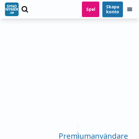
Skapa
Spel
konto
Premiumanvändare