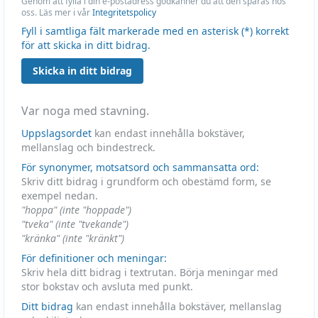
Genom att fylla i din e-postadress godkänner du att den sparas hos
oss. Läs mer i vår
Integritetspolicy
Fyll i samtliga fält markerade med en asterisk (*) korrekt
för att skicka in ditt bidrag.
Skicka in ditt bidrag
Var noga med stavning.
Uppslagsordet
kan endast innehålla bokstäver,
mellanslag och bindestreck.
För synonymer, motsatsord och sammansatta ord:
Skriv ditt bidrag i grundform och obestämd form, se
exempel nedan.
"hoppa" (inte "hoppade")
"tveka" (inte "tvekande")
"kränka" (inte "kränkt")
För definitioner och meningar:
Skriv hela ditt bidrag i textrutan. Börja meningar med
stor bokstav och avsluta med punkt.
Ditt bidrag
kan endast innehålla bokstäver, mellanslag