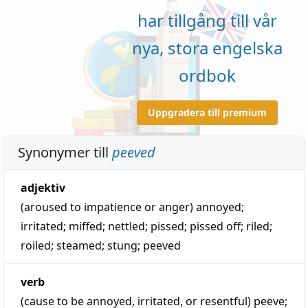
har tillgång till vår
nya, stora engelska
ordbok
Uppgradera till premium
Synonymer till
peeved
adjektiv
(aroused to impatience or anger)
annoyed
;
irritated
;
miffed
;
nettled
;
pissed
;
pissed off
;
riled
;
roiled
;
steamed
;
stung
;
peeved
verb
(cause to be annoyed, irritated, or resentful)
peeve
;