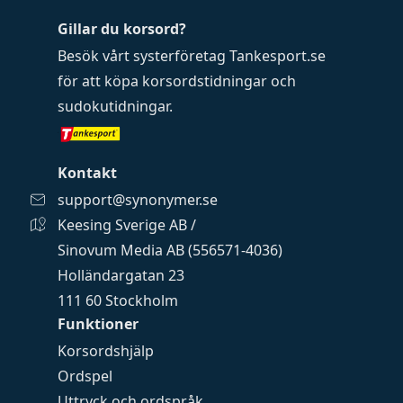
Gillar du korsord?
Besök vårt systerföretag
Tankesport.se
för att köpa
korsordstidningar
och
sudokutidningar
.
Kontakt
support@synonymer.se
Keesing Sverige AB /
Sinovum Media AB (556571-4036)
Holländargatan 23
111 60 Stockholm
Funktioner
Korsordshjälp
Ordspel
Uttryck och ordspråk