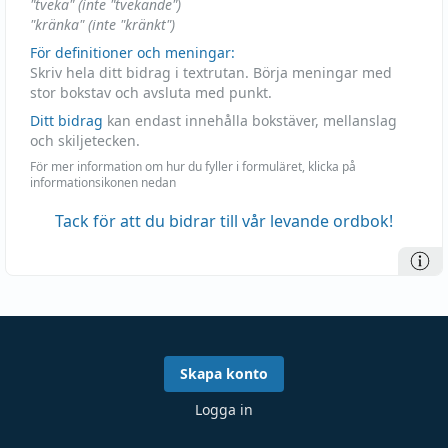
"tveka" (inte "tvekande")
"kränka" (inte "kränkt")
För definitioner och meningar:
Skriv hela ditt bidrag i textrutan. Börja meningar med
stor bokstav och avsluta med punkt.
Ditt bidrag
kan endast innehålla bokstäver, mellanslag
och skiljetecken.
För mer information om hur du fyller i formuläret, klicka på
informationsikonen nedan
Tack för att du bidrar till vår levande ordbok!
Skapa konto
Logga in