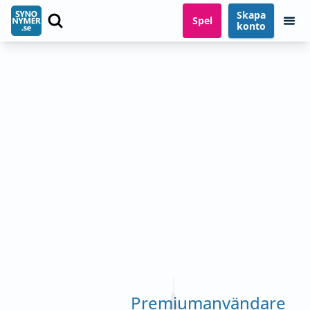
Skapa
Spel
konto
Premiumanvändare