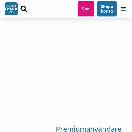
Skapa
Spel
konto
Premiumanvändare