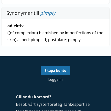
Synonymer till
pimply
adjektiv
((of complexion) blemished by imperfections of the
skin)
acned
;
pimpled
;
pustulate
;
pimply
Skapa konto
Logga in
Gillar du korsord?
Besök vårt systerföretag
Tankesport.se