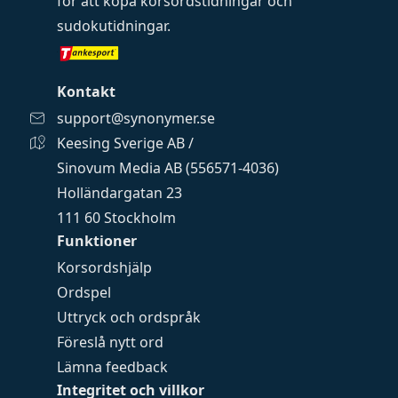
för att köpa
korsordstidningar
och
sudokutidningar
.
Kontakt
support@synonymer.se
Keesing Sverige AB /
Sinovum Media AB (556571-4036)
Holländargatan 23
111 60 Stockholm
Funktioner
Korsordshjälp
Ordspel
Uttryck och ordspråk
Föreslå nytt ord
Lämna feedback
Integritet och villkor