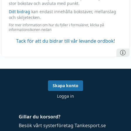
stor bokstav och avsluta med punkt.
Ditt bidrag
kan endast innehålla bokstäver, mellanslag
och skiljetecken.
För mer information om hur du fyller i formuläret, klicka på
informationsikonen nedan
Tack för att du bidrar till vår levande ordbok!
Skapa konto
Logga in
Gillar du korsord?
Besök vårt systerföretag
Tankesport.se