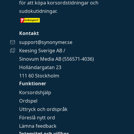
för att köpa
korsordstidningar
och
sudokutidningar
.
Kontakt
support@synonymer.se
Keesing Sverige AB /
Sinovum Media AB (556571-4036)
Holländargatan 23
111 60 Stockholm
Funktioner
Korsordshjälp
Ordspel
Uttryck och ordspråk
Föreslå nytt ord
Lämna feedback
Integritet och villkor