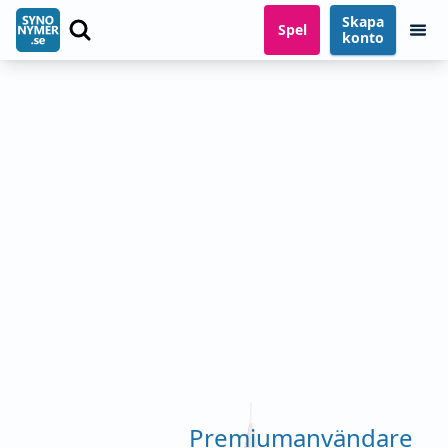
Skapa
Spel
konto
Premiumanvändare