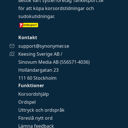
Besök vårt systerföretag
Tankesport.se
för att köpa
korsordstidningar
och
sudokutidningar
.
Kontakt
support@synonymer.se
Keesing Sverige AB /
Sinovum Media AB (556571-4036)
Holländargatan 23
111 60 Stockholm
Funktioner
Korsordshjälp
Ordspel
Uttryck och ordspråk
Föreslå nytt ord
Lämna feedback