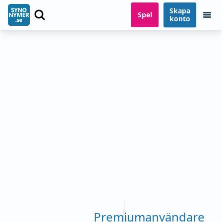
Skapa
Spel
konto
Premiumanvändare