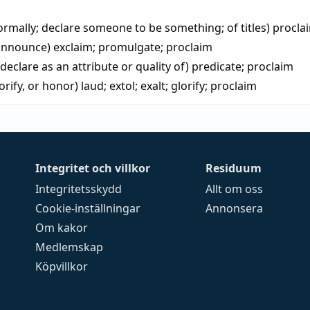
ormally; declare someone to be something; of titles)
procla
 announce)
exclaim
;
promulgate
;
proclaim
 declare as an attribute or quality of)
predicate
;
proclaim
lorify, or honor)
laud
;
extol
;
exalt
;
glorify
;
proclaim
Integritet och villkor
Residuum
Integritetsskydd
Allt om oss
Cookie-inställningar
Annonsera
Om kakor
Medlemskap
Köpvillkor