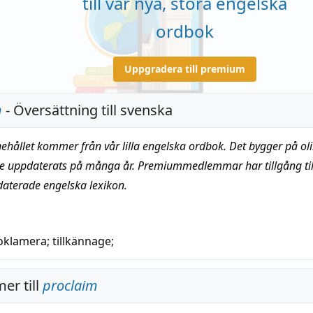
till vår nya, stora engelska
ordbok
Uppgradera till premium
m
- Översättning till svenska
nehållet kommer från vår lilla engelska ordbok. Det bygger på oli
te uppdaterats på många år. Premiummedlemmar har tillgång till
daterade engelska lexikon.
oklamera
;
tillkännage
;
er till
proclaim