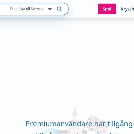
Spel
Kryssh
Engelska till Svenska
Premiumanvändare har tillgång