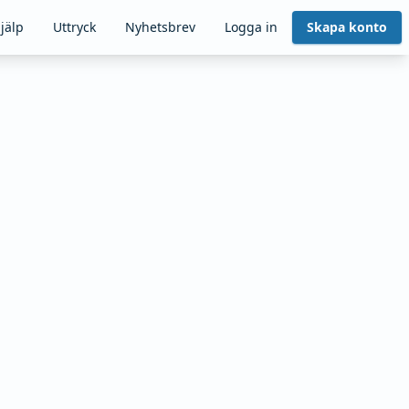
jälp
Uttryck
Nyhetsbrev
Logga in
Skapa konto