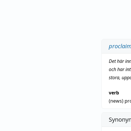
proclai
Det här in
och har in
stora, upp
verb
(news)
pr
Synonym