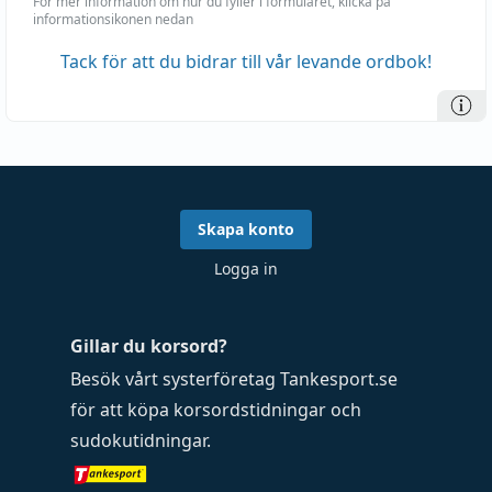
För mer information om hur du fyller i formuläret, klicka på
informationsikonen nedan
Tack för att du bidrar till vår levande ordbok!
Skapa konto
Logga in
Gillar du korsord?
Besök vårt systerföretag
Tankesport.se
för att köpa
korsordstidningar
och
sudokutidningar
.