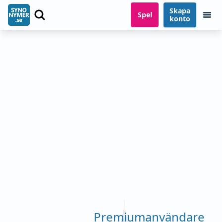
Skapa
Spel
konto
Premiumanvändare