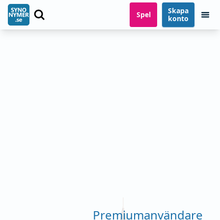
Skapa
Spel
konto
Premiumanvändare