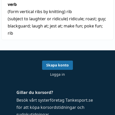
verb
(form vertical ribs by knitting)
rib
(subject to laughter or ridicule)
ridicule
;
roast
;
guy
;
blackguard
;
laugh at
;
jest at
;
make fun
;
poke fun
;
rib
Skapa konto
Logga in
Gillar du korsord?
Besök vårt systerföretag
Tankesport.se
för att köpa
korsordstidningar
och
sudokutidningar
.