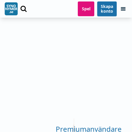
Skapa
Spel
konto
Premiumanvändare