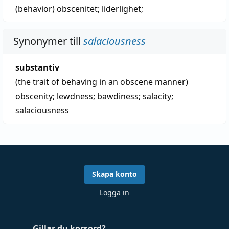
(behavior)
obscenitet
;
liderlighet
;
Synonymer till
salaciousness
substantiv
(the trait of behaving in an obscene manner)
obscenity
;
lewdness
;
bawdiness
;
salacity
;
salaciousness
Skapa konto
Logga in
Gillar du korsord?