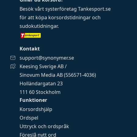
Besök vårt systerföretag
Tankesport.se
för att köpa
korsordstidningar
och
sudokutidningar
.
Kontakt
support@synonymer.se
Keesing Sverige AB /
Sinovum Media AB (556571-4036)
Holländargatan 23
111 60 Stockholm
Funktioner
Korsordshjälp
Ordspel
Uttryck och ordspråk
Föreslå nytt ord