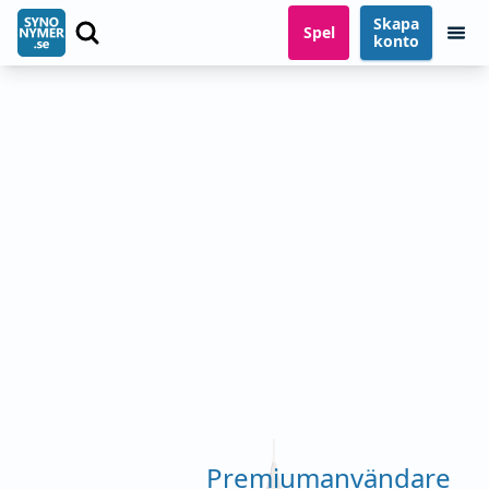
Skapa
Spel
konto
Premiumanvändare