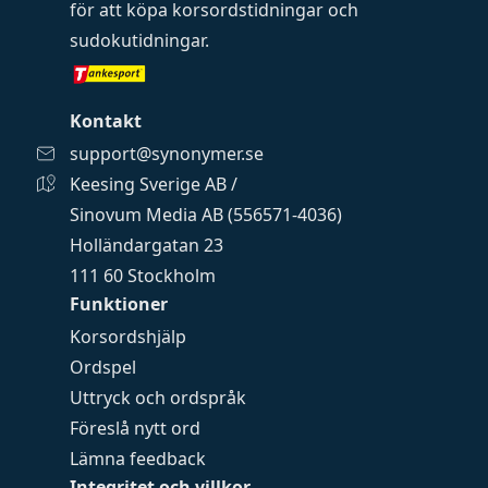
för att köpa
korsordstidningar
och
sudokutidningar
.
Kontakt
support@synonymer.se
Keesing Sverige AB /
Sinovum Media AB (556571-4036)
Holländargatan 23
111 60 Stockholm
Funktioner
Korsordshjälp
Ordspel
Uttryck och ordspråk
Föreslå nytt ord
Lämna feedback
Integritet och villkor