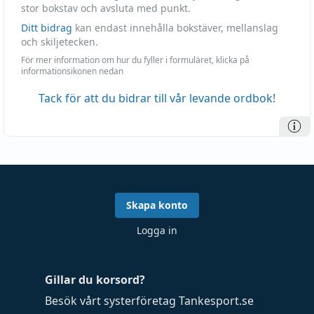
stor bokstav och avsluta med punkt.
Ditt bidrag
kan endast innehålla bokstäver, mellanslag
och skiljetecken.
För mer information om hur du fyller i formuläret, klicka på
informationsikonen nedan
Tack för att du bidrar till vår levande ordbok!
Skapa konto
Logga in
Gillar du korsord?
Besök vårt systerföretag
Tankesport.se