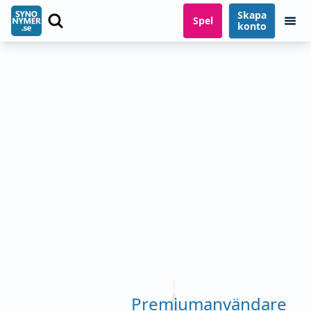
Skapa
Spel
konto
Premiumanvändare