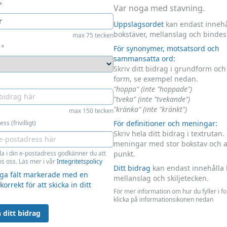
*
Var noga med stavning.
Uppslagsordet
kan endast innehå
bokstäver, mellanslag och bindes
max 75 tecken
*
För synonymer, motsatsord och
sammansatta ord:
Skriv ditt bidrag i grundform oc
form, se exempel nedan.
"hoppa" (inte "hoppade")
"tveka" (inte "tvekande")
"kränka" (inte "kränkt")
max 150 tecken
ss (frivilligt)
För definitioner och meningar:
Skriv hela ditt bidrag i textrutan.
meningar med stor bokstav och 
la i din e-postadress godkänner du att
punkt.
s oss. Läs mer i vår
Integritetspolicy
Ditt bidrag
kan endast innehålla 
liga fält markerade med en
mellanslag och skiljetecken.
 korrekt för att skicka in ditt
För mer information om hur du fyller i f
klicka på informationsikonen nedan
 ditt bidrag