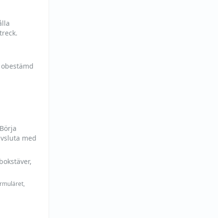
lla
treck.
h obestämd
 Börja
avsluta med
bokstäver,
ormuläret,