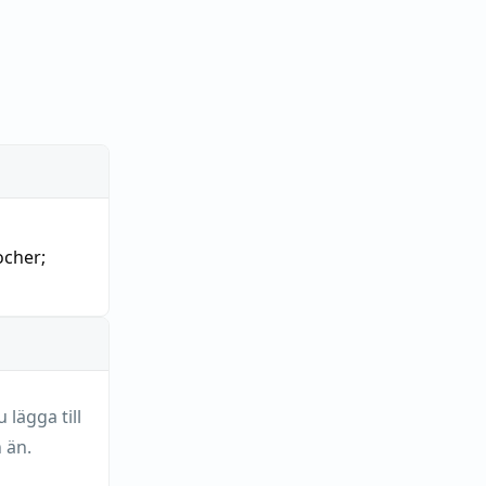
cher
;
lägga till
 än.