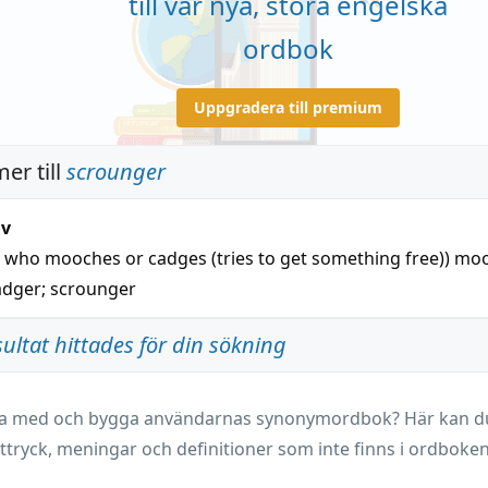
till vår nya, stora engelska
ordbok
Uppgradera till premium
er till
scrounger
iv
who mooches or cadges (tries to get something free))
moo
adger
;
scrounger
sultat hittades för din sökning
ara med och bygga användarnas synonymordbok? Här kan du 
ttryck, meningar och definitioner som inte finns i ordboken