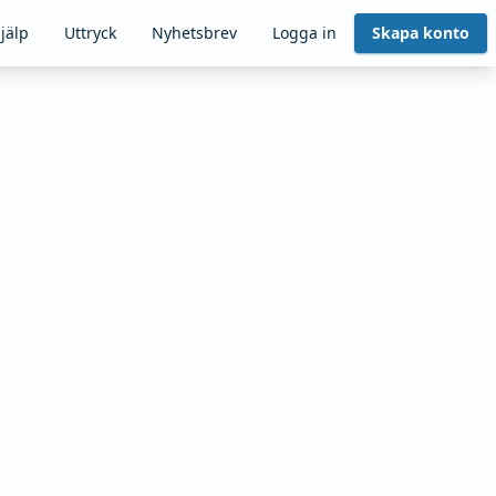
jälp
Uttryck
Nyhetsbrev
Logga in
Skapa konto