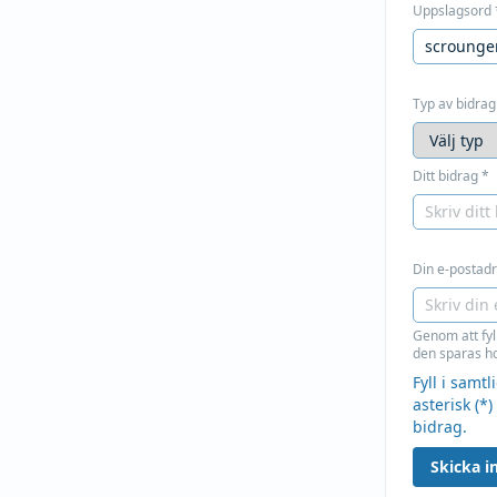
Uppslagsord
Typ av bidrag
Ditt bidrag
*
Din e-postadre
Genom att fyl
den sparas ho
Fyll i samt
asterisk (*)
bidrag.
Skicka in