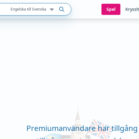
Spel
Kryssh
Engelska till Svenska
Premiumanvändare har tillgång