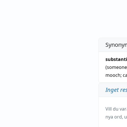
Synonym
substant
(someone 
mooch
;
c
Inget re
Vill du v
nya ord, u