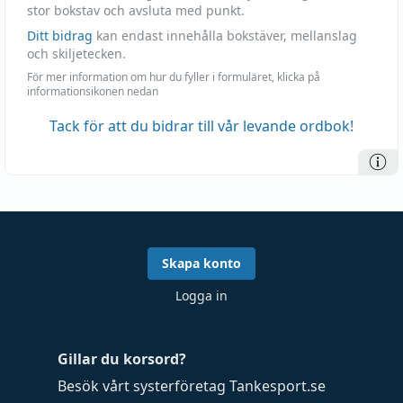
stor bokstav och avsluta med punkt.
Ditt bidrag
kan endast innehålla bokstäver, mellanslag
och skiljetecken.
För mer information om hur du fyller i formuläret, klicka på
informationsikonen nedan
Tack för att du bidrar till vår levande ordbok!
Skapa konto
Logga in
Gillar du korsord?
Besök vårt systerföretag
Tankesport.se