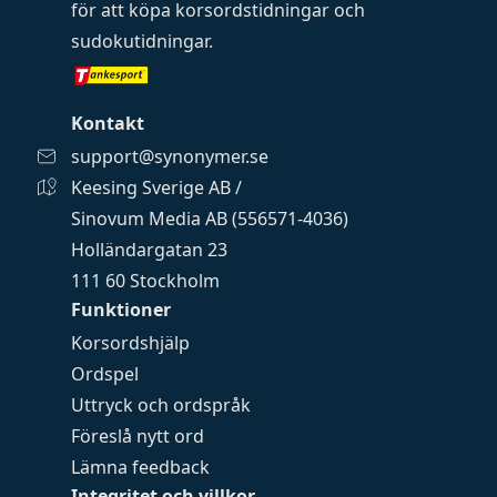
för att köpa
korsordstidningar
och
sudokutidningar
.
Kontakt
support@synonymer.se
Keesing Sverige AB /
Sinovum Media AB (556571-4036)
Holländargatan 23
111 60 Stockholm
Funktioner
Korsordshjälp
Ordspel
Uttryck och ordspråk
Föreslå nytt ord
Lämna feedback
Integritet och villkor