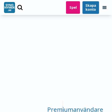
Skapa
Spel
konto
Premiumanvändare