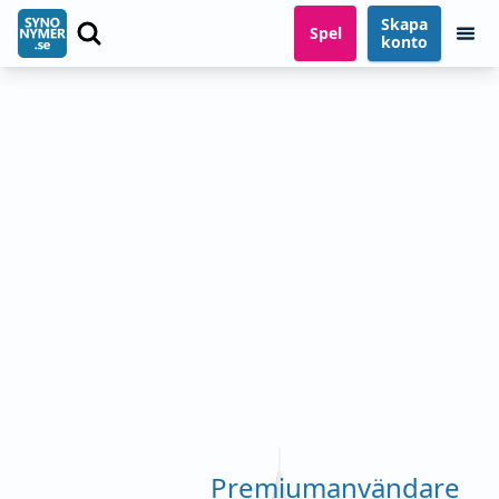
Skapa
Spel
konto
Premiumanvändare