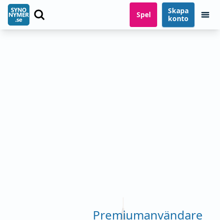
Skapa
Spel
konto
Premiumanvändare