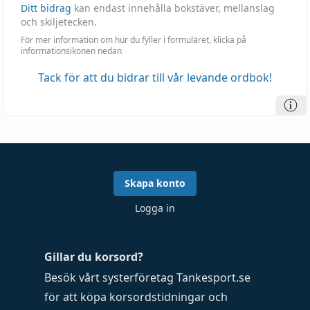
Ditt bidrag
kan endast innehålla bokstäver, mellanslag
och skiljetecken.
För mer information om hur du fyller i formuläret, klicka på
informationsikonen nedan
Tack för att du bidrar till vår levande ordbok!
Skapa konto
Logga in
Gillar du korsord?
Besök vårt systerföretag
Tankesport.se
för att köpa
korsordstidningar
och