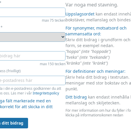
*
Var noga med stavning.
Uppslagsordet
kan endast innehå
bokstäver, mellanslag och bindes
max 75 tecken
*
För synonymer, motsatsord och
sammansatta ord:
Skriv ditt bidrag i grundform oc
form, se exempel nedan.
"hoppa" (inte "hoppade")
"tveka" (inte "tvekande")
"kränka" (inte "kränkt")
max 150 tecken
ss (frivilligt)
För definitioner och meningar:
Skriv hela ditt bidrag i textrutan.
meningar med stor bokstav och 
la i din e-postadress godkänner du att
punkt.
s oss. Läs mer i vår
Integritetspolicy
Ditt bidrag
kan endast innehålla 
liga fält markerade med en
mellanslag och skiljetecken.
 korrekt för att skicka in ditt
För mer information om hur du fyller i f
klicka på informationsikonen nedan
 ditt bidrag