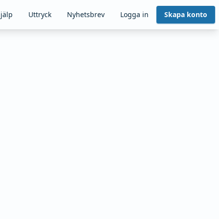
jälp
Uttryck
Nyhetsbrev
Logga in
Skapa konto