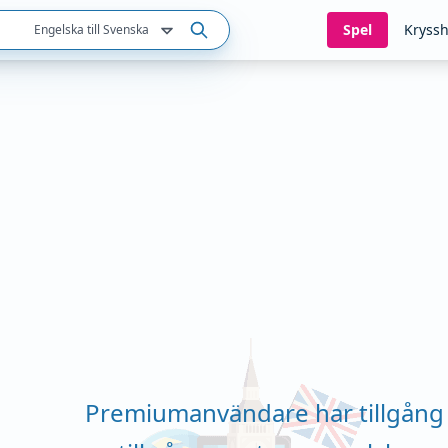
Spel
Kryssh
Engelska till Svenska
Premiumanvändare har tillgång