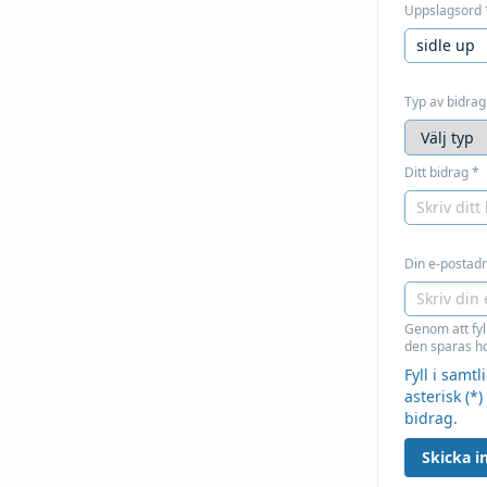
Uppslagsord
Typ av bidrag
Ditt bidrag
*
Din e-postadre
Genom att fyl
den sparas ho
Fyll i samt
asterisk (*)
bidrag.
Skicka in