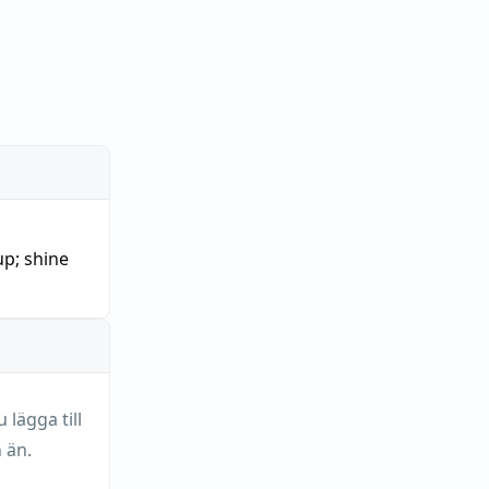
up
;
shine
lägga till
 än.