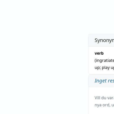
Synonym
verb
(ingratiat
up
;
play u
Inget re
Vill du v
nya ord, u