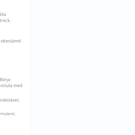
lla
treck.
h obestämd
 Börja
avsluta med
bokstäver,
ormuläret,