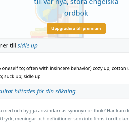
till vår nya, stora engelska
ordbok
Uppgradera till premium
er till
sidle up
e oneself to; often with insincere behavior)
cozy up
;
cotton 
p
;
suck up
;
sidle up
sultat hittades för din sökning
ara med och bygga användarnas synonymordbok? Här kan du 
ttryck, meningar och definitioner som inte finns i ordboken