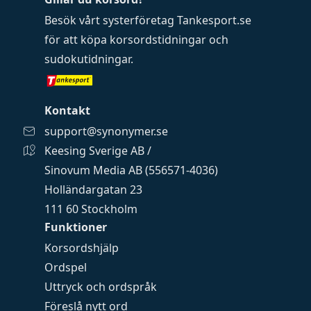
Besök vårt systerföretag
Tankesport.se
för att köpa
korsordstidningar
och
sudokutidningar
.
Kontakt
support@synonymer.se
Keesing Sverige AB /
Sinovum Media AB (556571-4036)
Holländargatan 23
111 60 Stockholm
Funktioner
Korsordshjälp
Ordspel
Uttryck och ordspråk
Föreslå nytt ord