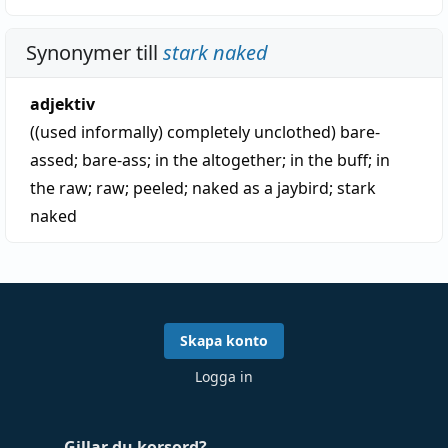
Synonymer till
stark naked
adjektiv
((used informally) completely unclothed)
bare-
assed
;
bare-ass
;
in the altogether
;
in the buff
;
in
the raw
;
raw
;
peeled
;
naked as a jaybird
;
stark
naked
Skapa konto
Logga in
Gillar du korsord?