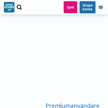
Skapa
Spel
konto
Premiumanvändare