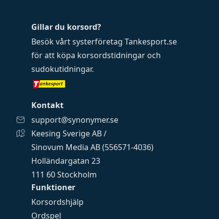
Gillar du korsord?
Besök vårt systerföretag
Tankesport.se
för att köpa
korsordstidningar
och
sudokutidningar
.
Kontakt
support@synonymer.se
Keesing Sverige AB /
Sinovum Media AB (556571-4036)
Holländargatan 23
111 60 Stockholm
Funktioner
Korsordshjälp
Ordspel