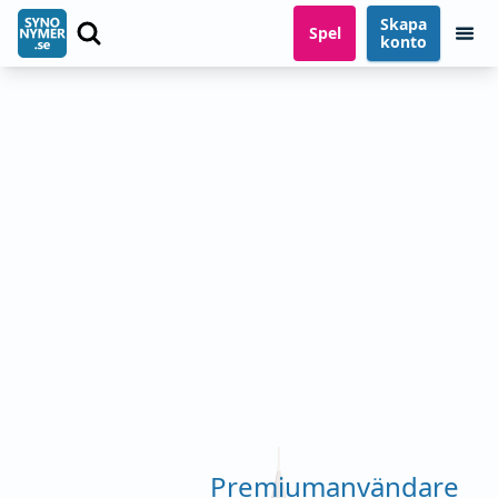
Skapa
Spel
konto
Premiumanvändare