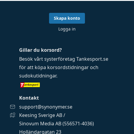
Skapa konto
Logga in
Gillar du korsord?
Besök vårt systerföretag
Tankesport.se
för att köpa
korsordstidningar
och
sudokutidningar
.
Kontakt
support@synonymer.se
Keesing Sverige AB /
Sinovum Media AB (556571-4036)
Holländargatan 23