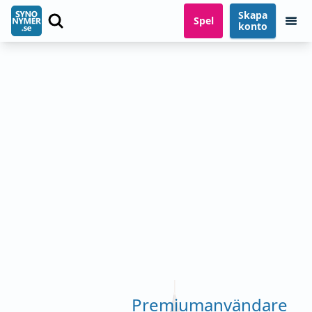
Skapa
Spel
konto
Premiumanvändare