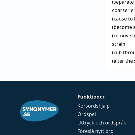
(separate 
coarser e
(cause to
(become s
(remove b
strain
(rub throu
(alter the
Funktioner
Korsordshjälp
Ordspel
Uttryck och ordspråk
Föreslå nytt ord