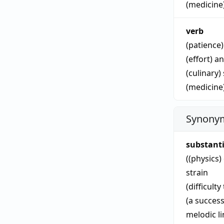
(medicine
verb
(patience
(effort)
an
(culinary)
(medicine
Synonym
substant
((physics)
strain
(difficult
(a succes
melodic li