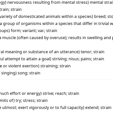
ogy) nervousness resulting from mental stress)
mental stra
train
;
strain
 variety of domesticated animals within a species)
breed
;
st
 a group of organisms within a species that differ in trivial
roups)
form
;
variant
;
var.
;
strain
 a muscle (often caused by overuse); results in swelling and 
ral meaning or substance of an utterance)
tenor
;
strain
ful attempt to attain a goal)
striving
;
nisus
;
pains
;
strain
e or violent exertion)
straining
;
strain
f singing)
song
;
strain
 much effort or energy)
strive
;
reach
;
strain
imits of)
try
;
stress
;
strain
e utmost; exert vigorously or to full capacity)
extend
;
strain