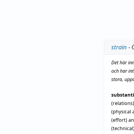
strain
- 
Det här in
och har in
stora, upp
substant
(relations
(physical 
(effort)
an
(technical