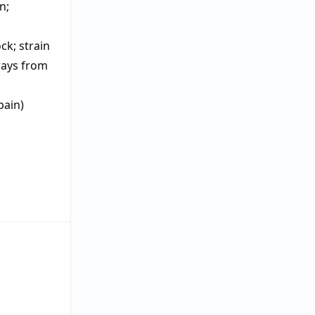
in
;
ock
;
strain
 ways from
pain)