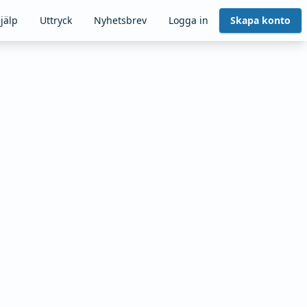
jälp
Uttryck
Nyhetsbrev
Logga in
Skapa konto