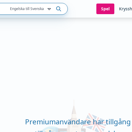
Spel
Kryssh
Engelska till Svenska
Premiumanvändare har tillgång