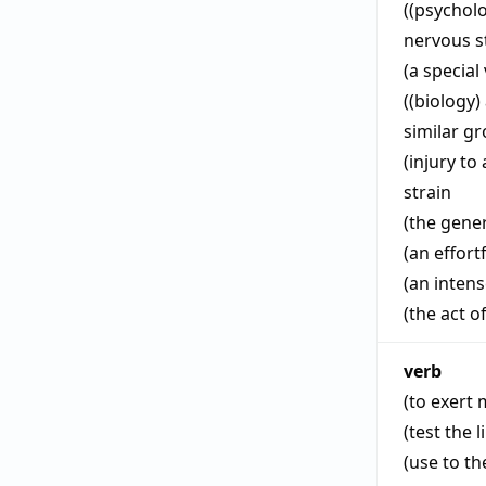
((psychol
nervous s
(a special
((biology)
similar g
(injury to
strain
(the gene
(an effort
(an intens
(the act o
verb
(to exert
(test the l
(use to th