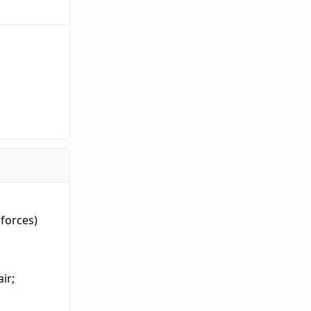
 forces)
air
;