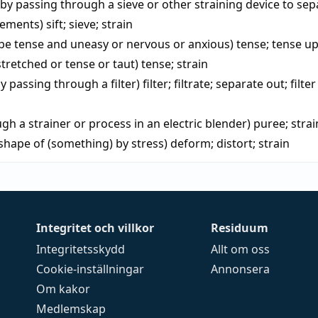
by passing through a sieve or other straining device to sep
lements)
sift
;
sieve
;
strain
 be tense and uneasy or nervous or anxious)
tense
;
tense u
tretched or tense or taut)
tense
;
strain
y passing through a filter)
filter
;
filtrate
;
separate out
;
filte
gh a strainer or process in an electric blender)
puree
;
strai
 shape of (something) by stress)
deform
;
distort
;
strain
Integritet och villkor
Residuum
Integritetsskydd
Allt om oss
Cookie-inställningar
Annonsera
Om kakor
Medlemskap