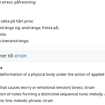
)
stress
;
påfrestning
;
)
sätta på hårt prov;
stränga sig
;
anstränga
;
fresta på
;
sila
;
)
överanstränga
;
er till
strain
iv
 deformation of a physical body under the action of applied
y that causes worry or emotional tension)
stress
;
strain
sion of notes forming a distinctive sequence)
tune
;
melody
;
ne
;
line
;
melodic phrase
;
strain