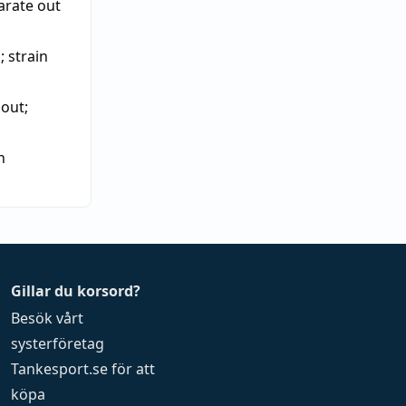
arate out
p
;
strain
r out
;
n
Gillar du korsord?
Besök vårt
systerföretag
Tankesport.se
för att
köpa