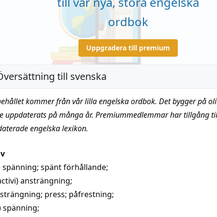
till vår nya, stora engelska
ordbok
Uppgradera till premium
Översättning till svenska
nehållet kommer från vår lilla engelska ordbok. Det bygger på oli
te uppdaterats på många år. Premiummedlemmar har tillgång till
daterade engelska lexikon.
iv
)
spänning
;
spänt förhållande
;
activi)
ansträngning
;
strängning
;
press
;
påfrestning
;
)
spänning
;