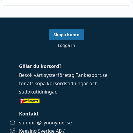
Skapa konto
Logga in
Gillar du korsord?
Besök vårt systerföretag
Tankesport.se
för att köpa
korsordstidningar
och
sudokutidningar
.
Kontakt
support@synonymer.se
Keesing Sverige AB /