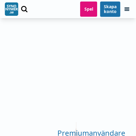
Skapa
Spel
konto
Premiumanvändare