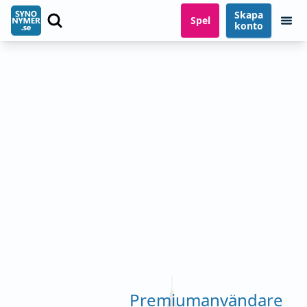
Skapa
Spel
konto
Premiumanvändare