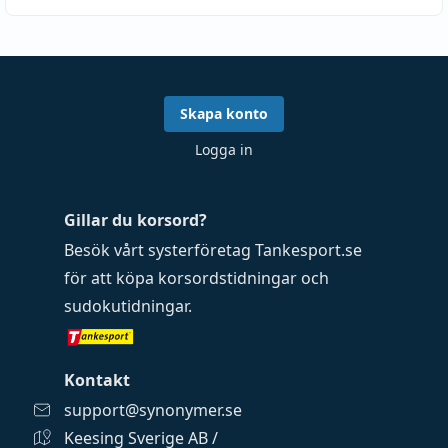
Skapa konto
Logga in
Gillar du korsord?
Besök vårt systerföretag
Tankesport.se
för att köpa
korsordstidningar
och
sudokutidningar
.
Kontakt
support@synonymer.se
Keesing Sverige AB /