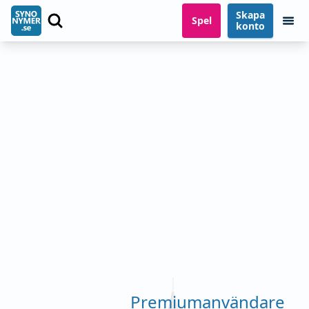
Skapa
Spel
konto
Premiumanvändare