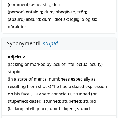
(comment)
åsneaktig
;
dum
;
(person)
enfaldig
;
dum
;
obegåvad
;
trög
;
(absurd)
absurd
;
dum
;
idiotisk
;
löjlig
;
ologisk
;
dåraktig
;
Synonymer till
stupid
adjektiv
(lacking or marked by lack of intellectual acuity)
stupid
(in a state of mental numbness especially as
resulting from shock) "he had a dazed expression
on his face"; "lay semiconscious, stunned (or
stupefied)
dazed
;
stunned
;
stupefied
;
stupid
(lacking intelligence)
unintelligent
;
stupid