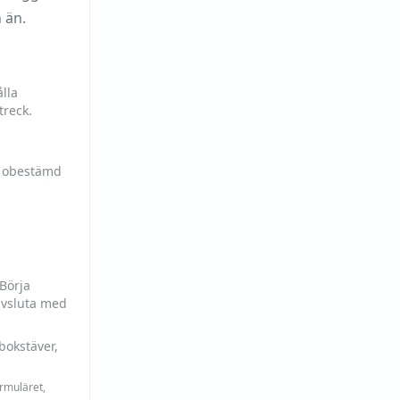
 än.
lla
treck.
h obestämd
 Börja
avsluta med
bokstäver,
ormuläret,