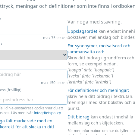
ttryck, meningar och definitioner som inte finns i ordboken
*
Var noga med stavning.
Uppslagsordet
kan endast innehå
bokstäver, mellanslag och bindes
max 75 tecken
*
För synonymer, motsatsord och
sammansatta ord:
Skriv ditt bidrag i grundform oc
form, se exempel nedan.
"hoppa" (inte "hoppade")
"tveka" (inte "tvekande")
"kränka" (inte "kränkt")
max 150 tecken
ss (frivilligt)
För definitioner och meningar:
Skriv hela ditt bidrag i textrutan.
meningar med stor bokstav och 
la i din e-postadress godkänner du att
punkt.
s oss. Läs mer i vår
Integritetspolicy
Ditt bidrag
kan endast innehålla 
liga fält markerade med en
mellanslag och skiljetecken.
 korrekt för att skicka in ditt
För mer information om hur du fyller i f