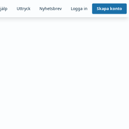
jälp
Uttryck
Nyhetsbrev
Logga in
Skapa konto