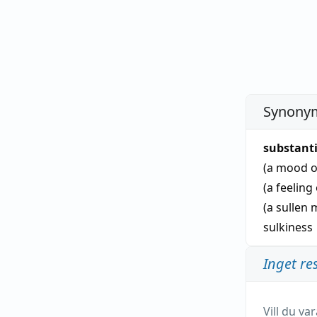
Synonym
substant
(a mood o
(a feeling
(a sullen
sulkiness
Inget re
Vill du v