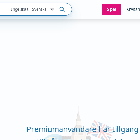
Spel
Kryssh
Engelska till Svenska
Premiumanvändare har tillgång