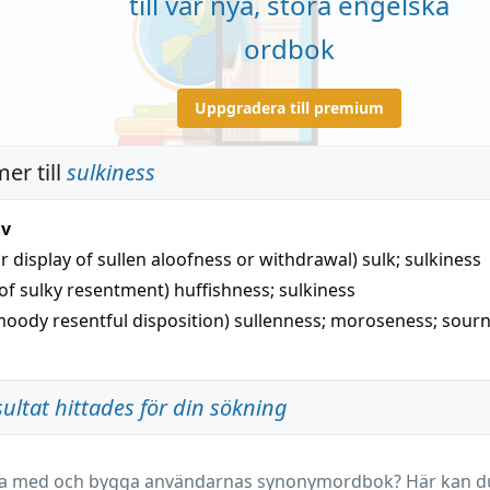
till vår nya, stora engelska
ordbok
Uppgradera till premium
er till
sulkiness
iv
r display of sullen aloofness or withdrawal)
sulk
;
sulkiness
 of sulky resentment)
huffishness
;
sulkiness
 moody resentful disposition)
sullenness
;
moroseness
;
sourn
sultat hittades för din sökning
ara med och bygga användarnas synonymordbok? Här kan du 