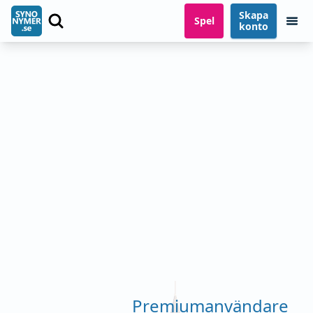
Skapa
Spel
konto
Premiumanvändare