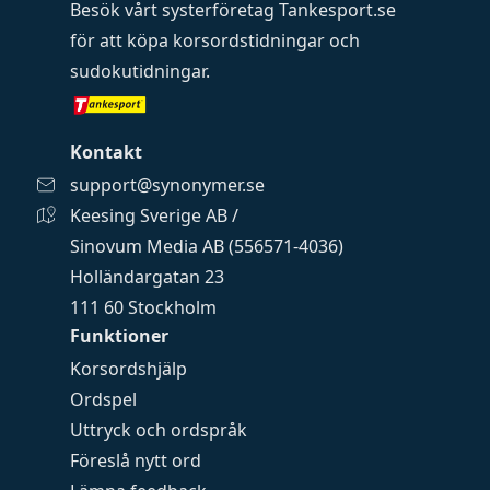
Besök vårt systerföretag
Tankesport.se
för att köpa
korsordstidningar
och
sudokutidningar
.
Kontakt
support@synonymer.se
Keesing Sverige AB /
Sinovum Media AB (556571-4036)
Holländargatan 23
111 60 Stockholm
Funktioner
Korsordshjälp
Ordspel
Uttryck och ordspråk
Föreslå nytt ord