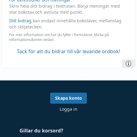
Skriv hela ditt bidrag i textrutan. Börja meningar med
stor bokstav och avsluta med punkt.
Ditt bidrag
kan endast innehålla bokstäver, mellanslag
och skiljetecken.
För mer information om hur du fyller i formuläret, klicka på
informationsikonen nedan
Tack för att du bidrar till vår levande ordbok!
Skapa konto
Logga in
Gillar du korsord?