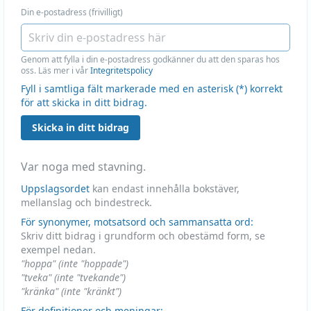
Din e-postadress (frivilligt)
Genom att fylla i din e-postadress godkänner du att den sparas hos
oss. Läs mer i vår
Integritetspolicy
Fyll i samtliga fält markerade med en asterisk (*) korrekt
för att skicka in ditt bidrag.
Skicka in ditt bidrag
Var noga med stavning.
Uppslagsordet
kan endast innehålla bokstäver,
mellanslag och bindestreck.
För synonymer, motsatsord och sammansatta ord:
Skriv ditt bidrag i grundform och obestämd form, se
exempel nedan.
"hoppa" (inte "hoppade")
"tveka" (inte "tvekande")
"kränka" (inte "kränkt")
För definitioner och meningar: