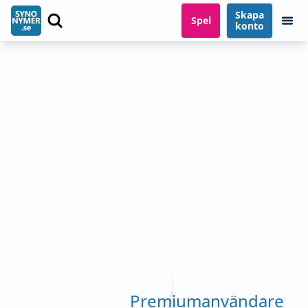
Skapa
Spel
konto
Premiumanvändare