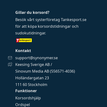
Gillar du korsord?
Besök vårt systerföretag
Tankesport.se
för att köpa
korsordstidningar
och
sudokutidningar
.
Kontakt
support@synonymer.se
Keesing Sverige AB /
Sinovum Media AB (556571-4036)
Holländargatan 23
111 60 Stockholm
Funktioner
Korsordshjälp
Ordspel