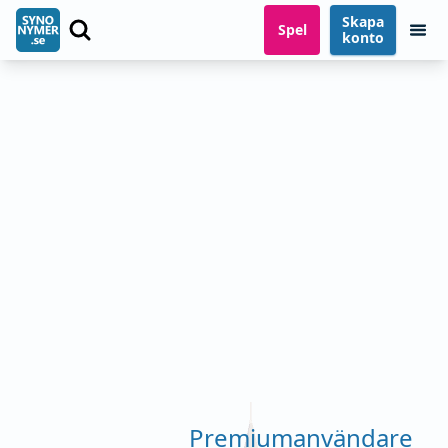
Skapa
Spel
konto
Premiumanvändare