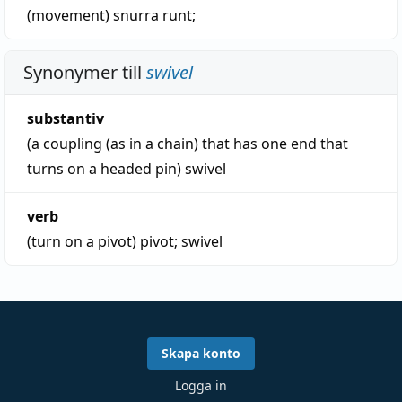
(movement)
snurra runt
;
Synonymer till
swivel
substantiv
(a coupling (as in a chain) that has one end that
turns on a headed pin)
swivel
verb
(turn on a pivot)
pivot
;
swivel
Skapa konto
Logga in