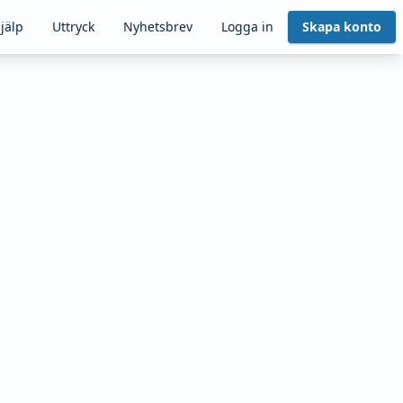
jälp
Uttryck
Nyhetsbrev
Logga in
Skapa konto