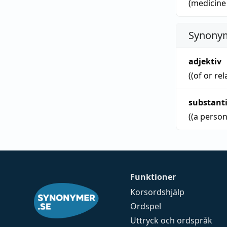
(medicine
Synonym
adjektiv
((of or rel
substant
((a person
Funktioner
Korsordshjälp
Ordspel
Uttryck och ordspråk