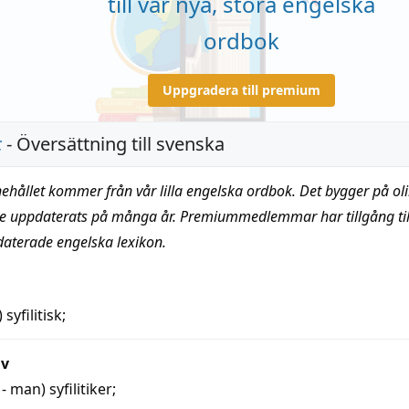
till vår nya, stora engelska
ordbok
Uppgradera till premium
c
- Översättning till svenska
nehållet kommer från vår lilla engelska ordbok. Det bygger på oli
te uppdaterats på många år. Premiummedlemmar har tillgång till
daterade engelska lexikon.
)
syfilitisk
;
iv
 - man)
syfilitiker
;