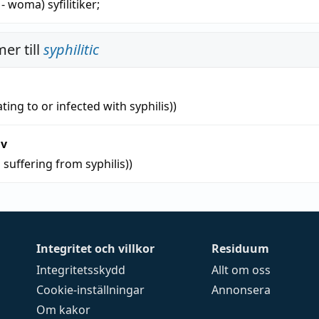
 - woma)
syfilitiker
;
er till
syphilitic
ating to or infected with syphilis))
iv
 suffering from syphilis))
Integritet och villkor
Residuum
Integritetsskydd
Allt om oss
Cookie-inställningar
Annonsera
Om kakor