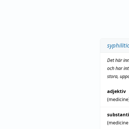
syphiliti
Det här in
och har in
stora, upp
adjektiv
(medicine
substant
(medicine