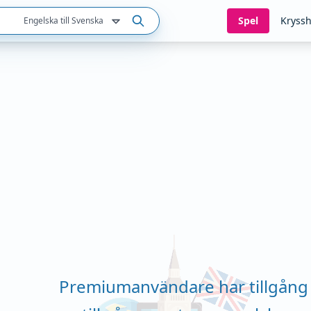
Spel
Kryssh
Engelska till Svenska
Premiumanvändare har tillgång