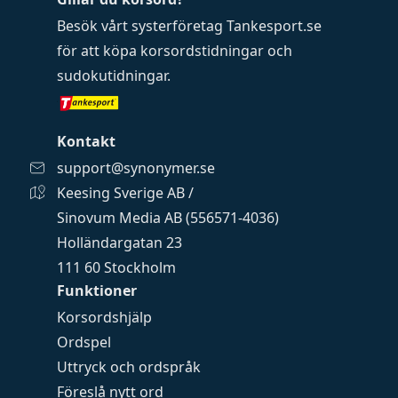
Besök vårt systerföretag
Tankesport.se
för att köpa
korsordstidningar
och
sudokutidningar
.
Kontakt
support@synonymer.se
Keesing Sverige AB /
Sinovum Media AB (556571-4036)
Holländargatan 23
111 60 Stockholm
Funktioner
Korsordshjälp
Ordspel
Uttryck och ordspråk
Föreslå nytt ord