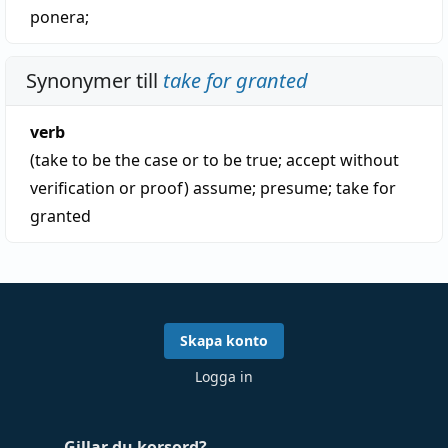
ponera
;
Synonymer till
take for granted
verb
(take to be the case or to be true; accept without
verification or proof)
assume
;
presume
;
take for
granted
Skapa konto
Logga in
Gillar du korsord?