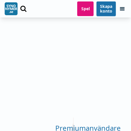
Skapa
Spel
konto
Premiumanvändare