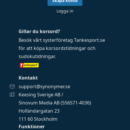
Skapa konto
Logga in
Gillar du korsord?
Besök vårt systerföretag
Tankesport.se
för att köpa
korsordstidningar
och
sudokutidningar
.
Kontakt
support@synonymer.se
Keesing Sverige AB /
Sinovum Media AB (556571-4036)
Holländargatan 23
111 60 Stockholm
Funktioner