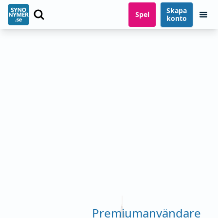
Skapa
Spel
konto
Premiumanvändare